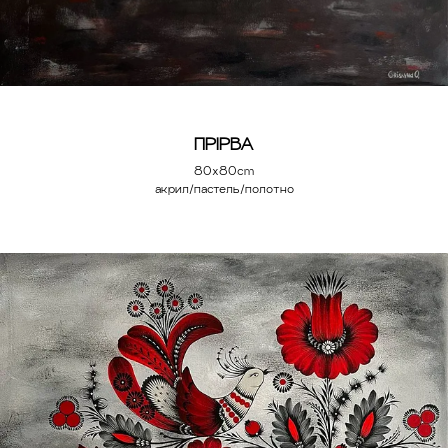
ПРІРВА
80x80cm
акрил/пастель/полотно