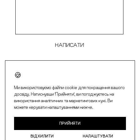
Ми використовуємо файли cookie для покращення вашого
FACEBOOK
INSTAGRAM
досвіду. Натиснувши 'Прийняти', ви погоджуєтесь на
використання аналітичних та маркетингових кукі. Ви
можете керувати налаштуваннями нижче.
ІМПРЕСУМ
ПОЛІТИКА КОНФІДЕНЦІЙНОСТІ
ЗАГАЛЬНІ УМОВИ (AGB)
ПРИЙНЯТИ
ПРАВО НА ВІДМОВУ ВІД ДОГОВОРУ
((WIDERRUFSBELEHRUNG)
ВІДХИЛИТИ
НАЛАШТУВАТИ