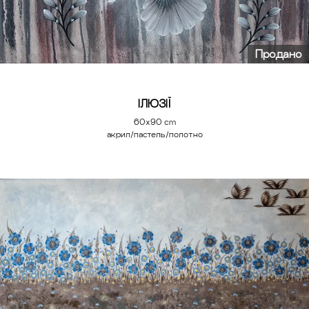
Продано
ІЛЮЗІЇ
60х90 cm
акрил/пастель/полотно