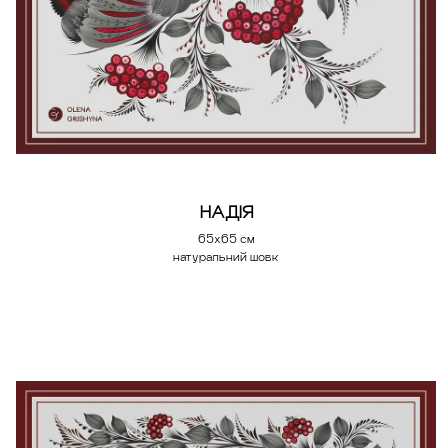
НАДІЯ
65х65 см
натуральний шовк
Додати у кошик