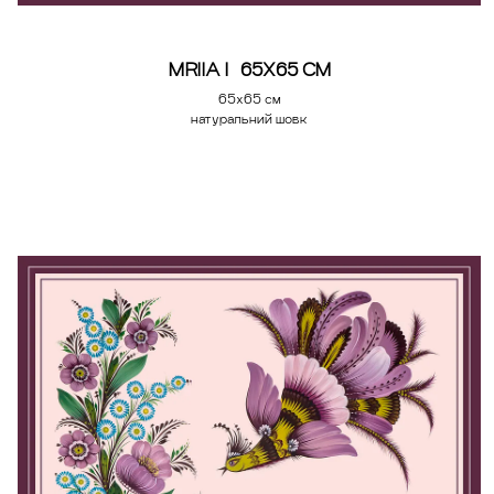
MRIIA | 65Х65 СМ
65х65 см
натуральний шовк
Додати у кошик