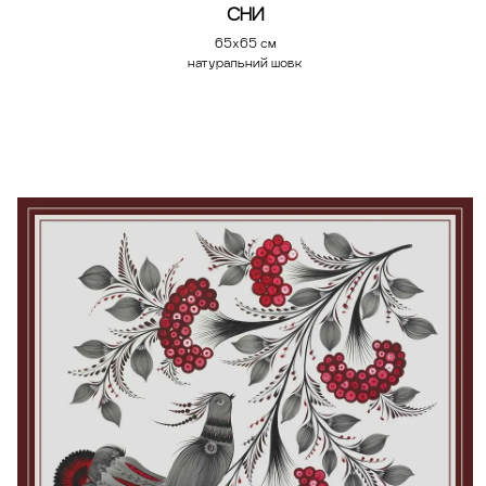
СНИ
65х65 см
натуральний шовк
Додати у кошик