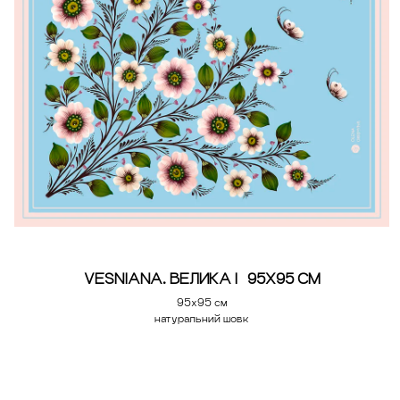
VESNIANA. ВЕЛИКА | 95Х95 СМ
95х95 см
натуральний шовк
Додати у кошик