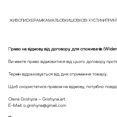
ЖИВОПИС
КЕРАМІКА
МАЛЬОВКИ
ШОВКОВІ ХУСТИНИ
ПРИН
П
раво на відмову від договору для споживачів (Widerr
Ви маєте право відмовитися від цього договору протя
Термін відраховується від дня отримання товару.
Щоб скористатися правом на відмову, потрібно повідо
Olena Grishyna – Grishyna.art
E-Mail:
o.grishyna@gmail.com