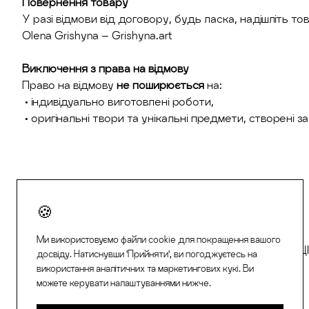
Повернення товару
У разі відмови від договору, будь ласка, надішліть т
Olena Grishyna – Grishyna.art
Виключення з права на відмову
Право на відмову
не поширюється
на:
• індивідуально виготовлені роботи,
• оригінальні твори та унікальні предмети, створені з
Ми використовуємо файли cookie для покращення вашого
ІМПРЕСУМ
ПОЛІТИКА КОНФІДЕНЦІ
досвіду. Натиснувши 'Прийняти', ви погоджуєтесь на
використання аналітичних та маркетингових кукі. Ви
можете керувати налаштуваннями нижче.