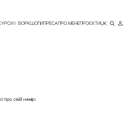
ИНА
UK
КУРСИ | ВОРКШОПИ
ПРЕСА
ПРО МЕНЕ
ПРОЄКТИ
про свій намір: