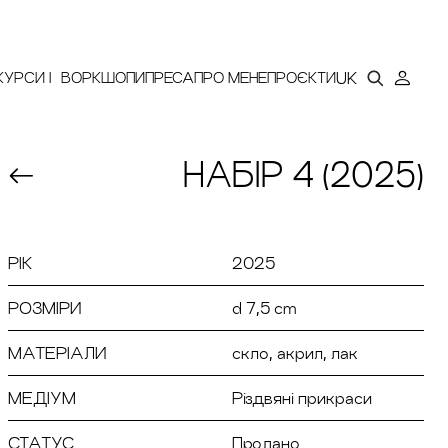
ИНА
UK
КУРСИ | ВОРКШОПИ
ПРЕСА
ПРО МЕНЕ
ПРОЄКТИ
НАБІР 4 (2025)
РІК
2025
РОЗМІРИ
d 7,5 cm
МАТЕРІАЛИ
скло, акрил, лак
МЕДІУМ
Різдвяні прикраси
СТАТУС
Продано