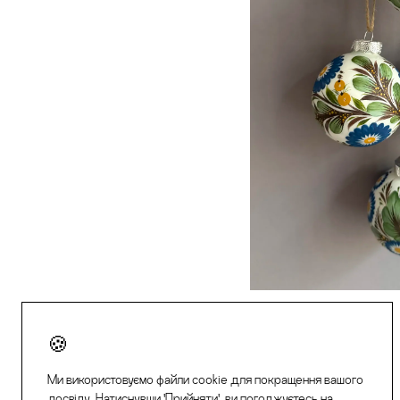
Ми використовуємо файли cookie для покращення вашого
досвіду. Натиснувши 'Прийняти', ви погоджуєтесь на