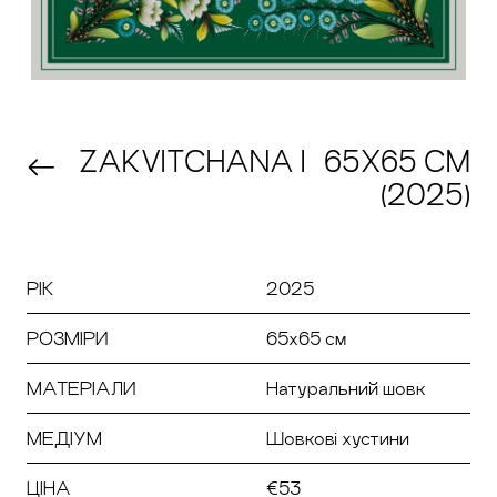
ZAKVITCHANA | 65Х65 СМ
(2025)
РІК
2025
РОЗМІРИ
65х65 см
МАТЕРІАЛИ
Натуральний шовк
МЕДІУМ
Шовкові хустини
ЦІНА
€53