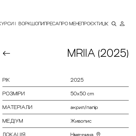
ИНА
UK
КУРСИ | ВОРКШОПИ
ПРЕСА
ПРО МЕНЕ
ПРОЄКТИ
MRIIA (2025)
РІК
2025
РОЗМІРИ
50х50 cm
МАТЕРІАЛИ
акрил/папір
МЕДІУМ
Живопис
ЛОКАЦІЯ
Німеччина